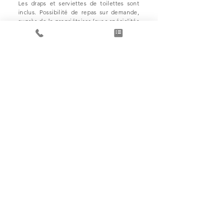
Les draps et serviettes de toilettes sont
inclus. Possibilité de repas sur demande,
auprès de la propriétaires (avec spécialités
Savoyardes).
EN HIVER
Plateau de ski de fond d'Agy à 4,5km, ski
alpin aux Carroz à 10km (domaine du
Grand Massif), 15 minutes en voiture
environ. Nombreuses randonnées à
pratiquer dans les environs toutes saisons.
Ville de Taninges à 10km, Cluses 12km,
Chamonix-Mont-Blanc à 50 minutes en
voiture. Chamonix-Mont-Blanc et Annecy
à 1h00 en voiture.
Équipement neige obligatoire
en hiver
pour votre véhicule !
Réserver