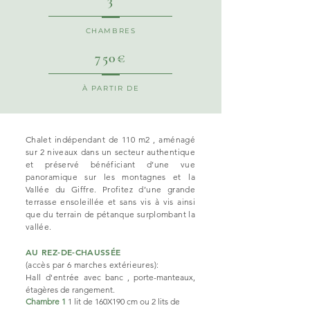
3
CHAMBRES
750€
À PARTIR DE
Chalet indépendant de 110 m2 , aménagé
sur 2 niveaux dans un secteur authentique
et préservé bénéficiant d’une vue
panoramique sur les montagnes et la
Vallée du Giffre. Profitez d’une grande
terrasse ensoleillée et sans vis à vis ainsi
que du terrain de pétanque surplombant la
vallée.
AU REZ-DE-CHAUSSÉE
(accès par 6 marches e
xtérieures):
Hall d'entrée
avec banc , porte-manteaux,
étagères de rangement.
Chambre 1
1 lit de 160X190 cm ou 2 lits de