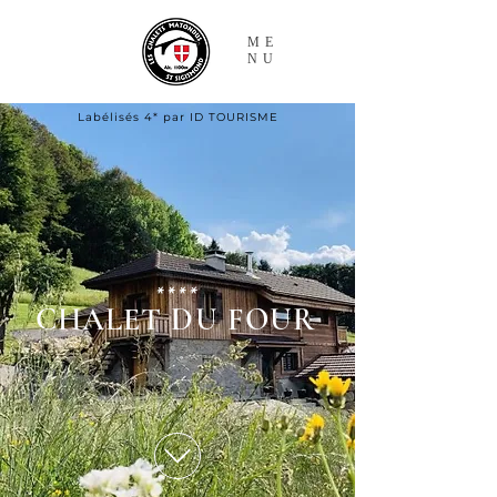
ME
NU
Labélisés 4* par ID TOURISME
****
CHALET DU FOUR