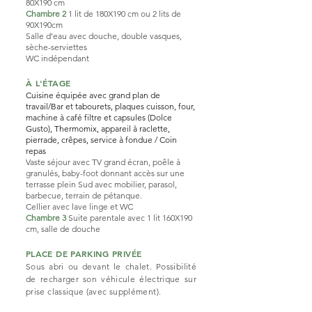
80X190 cm
Chambre 2
1 lit de 180X190 cm ou 2 lits de
90X190cm
Salle d’eau avec douche, double vasques,
sèche-serviettes
WC indépendant
À L'ÉTAGE
Cuisine équipée avec grand plan de
travail/Bar et tabourets, plaques cuisson, four,
machine à café filtre et capsules (Dolce
Gusto), Thermomix, appareil à raclette,
pierrade, crêpes, service à fondue /
Coin
repas
Vaste séjour avec
TV grand écran, poêle à
granulés, baby-foot donnant accès sur une
terrasse plein Sud avec mobilier, parasol,
barbecue, terrain de pétanque.
Cellier avec lave linge et WC
Chambre 3
Suite parentale avec 1 lit 160X190
cm,
salle de douche
PLACE DE PARKING PRIVÉE
Sous abri ou devant le chalet. Possibilité
de recharger son véhicule électriq
ue sur
prise classique (avec supplément).